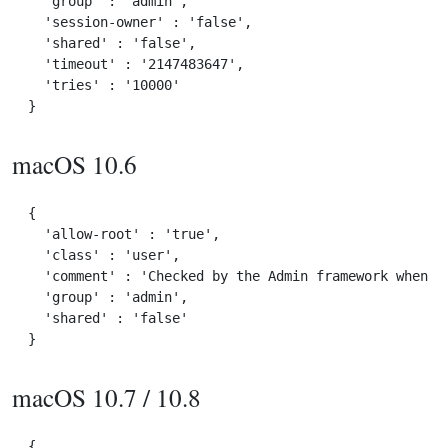
  'group' : 'admin',

  'session-owner' : 'false',

  'shared' : 'false',

  'timeout' : '2147483647',

  'tries' : '10000'

macOS 10.6
{

  'allow-root' : 'true',

  'class' : 'user',

  'comment' : 'Checked by the Admin framework when ma
  'group' : 'admin',

  'shared' : 'false'

macOS 10.7 / 10.8
{
