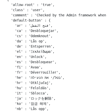
  'allow-root' : 'true',

  'class' : 'user',

  'comment' : 'Checked by the Admin framework when ma
  'default-button' : {

    'ar' : 'فتح القفل',

    'ca' : 'Desbloquejar',

    'cs' : 'Odemknout',

    'da' : 'Lås op',

    'de' : 'Entsperren',

    'el' : 'Ξεκλείδωμα',

    'en' : 'Unlock',

    'es' : 'Desbloquear',

    'fi' : 'Avaa',

    'fr' : 'Déverrouiller',

    'he' : 'בטל/י את הנעילה',

    'hr' : 'Otključaj',

    'hu' : 'Feloldás',

    'it' : 'Sblocca',

    'ja' : 'ロックを解除',

    'ko' : '잠금 해제',

    'nb' : 'Lås opp',
