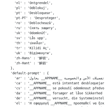
    'nl' : 'Ontgrendel',

    'pl' : 'Odblokuj',

    'pt' : 'Desbloquear',

    'pt-PT' : 'Desproteger',

    'ro' : 'Deblochează',

    'ru' : 'Снять защиту',

    'sk' : 'Odomknúť',

    'sv' : 'Lås upp',

    'th' : 'ปลดล็อก',

    'tr' : 'Kilidi Aç',

    'uk' : 'Відімкнути',

    'zh-Hans' : '解锁',

    'zh-Hant' : '解鎖'

  },

  'default-prompt' : {

    'ar' : 'يحاول __APPNAME__ إلغاء تأمين تفضيلات الأمن والخصوصية.',

    'ca' : '__APPNAME__ està intentant desbloquejar e
    'cs' : '__APPNAME__ se pokouší odemknout předvolb
    'da' : '__APPNAME__ forsøger at låse Sikkerhed & 
    'de' : '__APPNAME__ versucht, die Systemeinstellu
    'el' : 'Η εφαρμογή __APPNAME__ προσπαθεί να ξεκλε