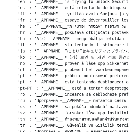
    'en' : '__APPNAME__ is trying to unlock Security 
    'es' : '__APPNAME__ está intentando desbloquear e
    'fi' : '__APPNAME__  yrittää avata Suojaus ja yks
    'fr' : '__APPNAME__ essaye de déverrouiller les p
    'he' : '״ __APPNAME__״ מבקש לבטל את הנעילה של העדפות ״אבטחה ופרטיות״.',

    'hr' : '__APPNAME__ pokušava otključati postavke 
    'hu' : 'A(z) __APPNAME__ megpróbálja feloldani a 
    'it' : '__APPNAME__ sta tentando di sbloccare le 
    'ja' : '“__APPNAME__”により“セキュリティとプラ
    'ko' : '__APPNAME__ 이(가) 보안 및 개인 정보 환
    'nb' : '__APPNAME__ prøver å låse opp Sikkerhet o
    'nl' : '__APPNAME__ probeert het voorkeurenpaneel
    'pl' : '__APPNAME__ próbuje odblokować preferencj
    'pt' : '__APPNAME__ está tentando desbloquear as 
    'pt-PT' : '__APPNAME__ está a tentar desproteger 
    'ro' : '__APPNAME__ încearcă să deblocheze prefer
    'ru' : 'Программа «__APPNAME__» пытается снять за
    'sk' : '__APPNAME__ sa pokúša odomknúť nastavenia
    'sv' : '__APPNAME__ försöker låsa upp inställning
    'th' : '__APPNAME__ กำลังพยายามปลดล็อกค่าปรับแต่งความ
    'tr' : '__APPNAME__, Güvenlik ve Gizlilik tercihl
    'uk' : 'Програма «__APPNAME__» намагається відімк